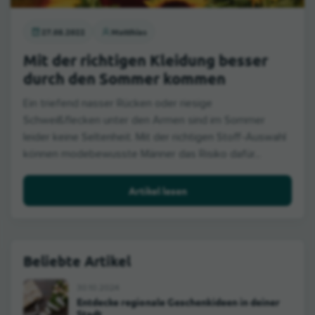
27.05.2022
Matthias
Mit der richtigen Kleidung besser
durch den Sommer kommen
Ein triefend nasser Rücken oder riesige
Schweißflecken unter den Armen sind im Sommer
leider keine Seltenheit. Mit der richtigen Stoff-Auswahl
können modebewusste Männer das Risiko dafür...
Artikel lesen
Beliebte Artikel
30.10.2024
Entdecke regionale Geschenkideen in deiner
Stadt