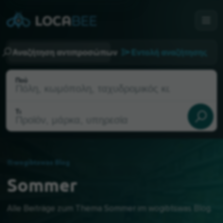
Αναζήτηση αντιπροσώπων
Εντολή αναζήτησης
Πού
Τι
wogibtswas Blog
Sommer
Τρέχουσα τοποθεσία
Alle Beiträge zum Thema Sommer im wogibtswas Blog.
Επιλογή της τοποθεσίας μου