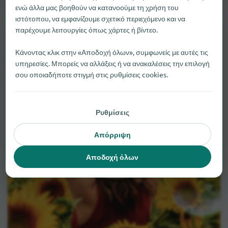
ενώ άλλα μας βοηθούν να κατανοούμε τη χρήση του
ιστότοπου, να εμφανίζουμε σχετικό περιεχόμενο και να
παρέχουμε λειτουργίες όπως χάρτες ή βίντεο.
Κάνοντας κλικ στην «Αποδοχή όλων», συμφωνείς με αυτές τις
υπηρεσίες. Μπορείς να αλλάξεις ή να ανακαλέσεις την επιλογή
σου οποιαδήποτε στιγμή στις ρυθμίσεις cookies.
Ρυθμίσεις
Απόρριψη
Αποδοχή όλων