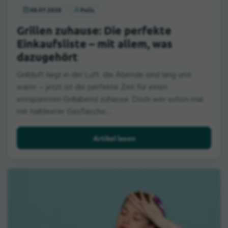
05.07.2025
Felix
Grillen zuhause: Die perfekte
Einkaufsliste – mit allem, was
dazugehört
Grillduft liegt in der Luft, die Abende sind lang und
warm – jetzt ist die perfekte Zeit für einen
entspannten Grillabend zuhause. Doch wer schon mal
mit halbleerer Gasflasche,...
Artikel lesen