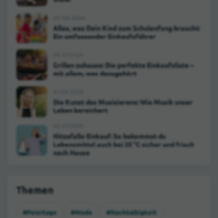
20.08.2024
Alles, was Dein Kind zum Schulanfang braucht:
Ein umfassender Einkaufsführer
05.07.2025
Grillen zuhause: Die perfekte Einkaufsliste –
mit allem, was dazugehört
07.04.2025
Die Kunst des Musizierens: Wie Musik unser
Leben bereichert
02.07.2025
Hitzefalle Einkauf: So bekommst du
Lebensmittel auch bei 35 °C sicher und frisch
nach Hause
Themen
#Feiertage
#Mode
#Nachhaltigkeit