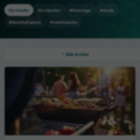
Für Käufer
Für Händler
#Feiertage
#Mode
#Nachhaltigkeit
Produktsuche
Alle Artikel