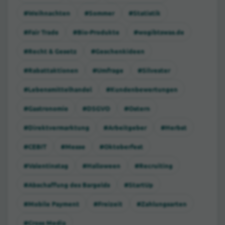
#Weihnachten
#Sommer
#Statistik
#Fair Trade
#Bio-Produkte
#wogibtswas.de
#Recht & Gesetz
#Geschenkideen
#Rabattaktionen
#Umfrage
#Silvester
#Lebensmittelhandel
#Kundenbewertungen
#Gastronomie
#DSGVO
#Ostern
#Direktvermarktung
#Arbeitgeber
#Herbst
#CEBIT
#Messe
#Oktoberfest
#Valentinstag
#Halloween
#Recruiting
#Abschaffung des Bargelds
#StartUp
#Mobile Payment
#Freizeit
#Zahlungsarten
#Cross Media