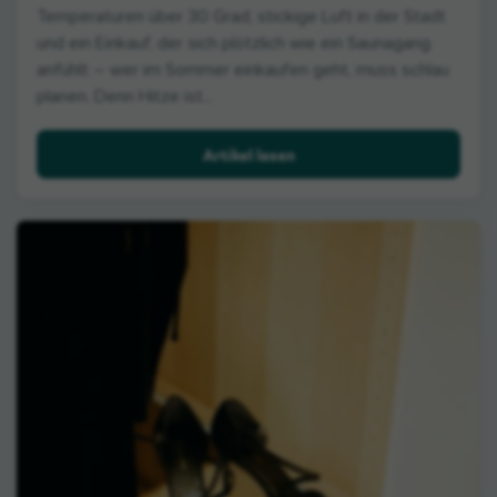
Temperaturen über 30 Grad, stickige Luft in der Stadt
und ein Einkauf, der sich plötzlich wie ein Saunagang
anfühlt – wer im Sommer einkaufen geht, muss schlau
planen. Denn Hitze ist...
Artikel lesen