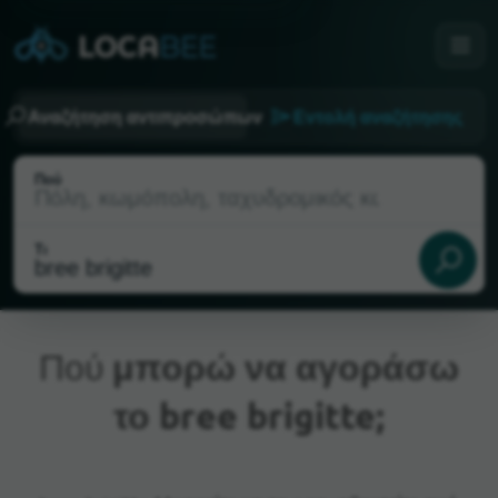
Αναζήτηση αντιπροσώπων
Εντολή αναζήτησης
Πού
Τι
Πού
μπορώ να αγοράσω
το bree brigitte;
Τρέχουσα τοποθεσία