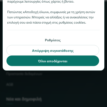
παρέχουμε λειτουργίες όπως χάρτες ή βίντεο.
Πατώντας «Αποδοχή όλων», συμφωνείς με τη χρήση αυτών
Σχετικά με το locabee
των υπηρεσιών. Μπορείς να αλλάξεις ή να ανακαλέσεις την
επιλογή σου ανά πάσα στιγμή στις ρυθμίσεις cookies.
Στοιχεία και αριθμοί
Συνεργάτες
Ρυθμίσεις
Νομικό
Απόρριψη συγκατάθεσης
Όλοι αποδέχονται
Εκτύπωση
Προστασία δεδομένων
AGB
Νέα και δημοφιλή