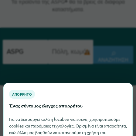
Τα προϊόντα της ASPG® θα τα βρεις σε διάφορα
καταστήματα.
ΑΝΑΖΉΤΗΣΗ
ΑΠΌΡΡΗΤΟ
Λυπούμαστε, δεν μπορούμε να βρούμε το ASPG αυτή τη
στιγμή. Αν γνωρίζετε πού μπορείτε να βρείτε το ASPG, θα
Ένας σύντομος έλεγχος απορρήτου
χαρούμε πολύ αν μας ενημερώσετε.
Για να λειτουργεί καλά η locabee για εσένα, χρησιμοποιούμε
cookies και παρόμοιες τεχνολογίες. Ορισμένα είναι απαραίτητα,
ενώ άλλα μας βοηθούν να κατανοούμε τη χρήση του