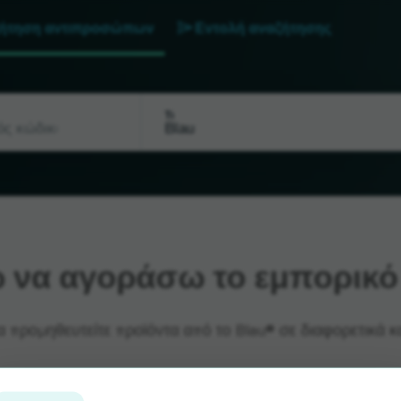
ήτηση αντιπροσώπων
Εντολή αναζήτησης
Τι
να αγοράσω το εμπορικό 
α προμηθευτείτε προϊόντα από το Blau® σε διαφορετικά κ