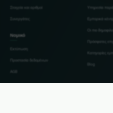
Στοιχεία και αριθμοί
Υπηρεσία παρ
Συνεργάτες
Εμπορικά κέντ
Οι πιο δημοφιλε
Νομικό
Πρόσφατες επι
Εκτύπωση
Κατηγορίες εμ
Προστασία δεδομένων
Blog
AGB
Αλλαγή χώρας και γλώσσας
© 2026, Wogibtswas / Locabee. Όλες οι επωνυμίες κ