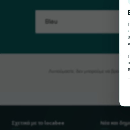
Γ
κ
β
π
Π
υ
π
Λυπούμαστε, δεν μπορούμε να βρούμε το 
Σχετικά με το locabee
Νέα και δη