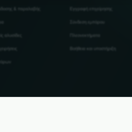
άδοσης & παραλαβής
Εγγραφή επιχείρησης
ρα
Σύνδεση εμπόρου
ίς αλυσίδες
Πλεονεκτήματα
χειρήσεις
Βοήθεια και υποστήριξη
πόρων
UP
αι τα εμπορικά σήματα αποτελούν ιδιοκτησία των αντίστοιχων κατόχων τους. Όλες οι πληροφ