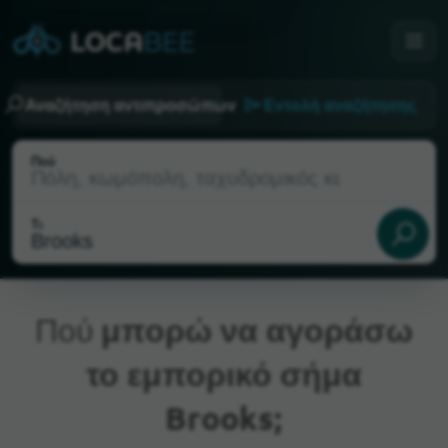
Αναζήτηση αντιπροσώπων
Εντολή αναζήτησης
Πού
Τι
Πού
μπορώ να αγοράσω
το εμπορικό σήμα
Τρέχουσα τοποθεσία
Brooks;