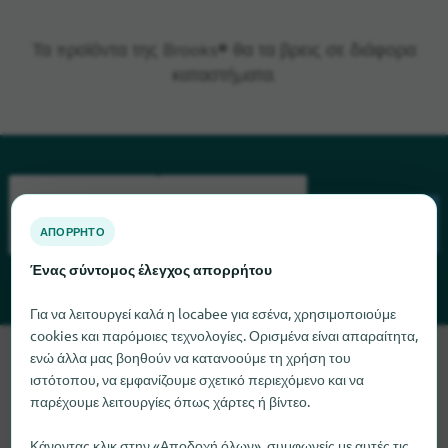
Τα προϊόντα της Brooks® θα τα βρεις σε διάφορα
καταστήματα.
ΑΠΌΡΡΗΤΟ
ΑΝΑΖΉΤΗΣΗ
Ένας σύντομος έλεγχος απορρήτου
Για να λειτουργεί καλά η locabee για εσένα, χρησιμοποιούμε
cookies και παρόμοιες τεχνολογίες. Ορισμένα είναι απαραίτητα,
Λυπούμαστε, δεν μπορούμε να βρούμε το Brooks αυτή τη
ενώ άλλα μας βοηθούν να κατανοούμε τη χρήση του
στιγμή. Αν γνωρίζετε πού μπορείτε να βρείτε το Brooks, θα
ιστότοπου, να εμφανίζουμε σχετικό περιεχόμενο και να
παρέχουμε λειτουργίες όπως χάρτες ή βίντεο.
χαρούμε πολύ αν μας ενημερώσετε.
Κάνοντας κλικ στην «Αποδοχή όλων», συμφωνείς με αυτές τις