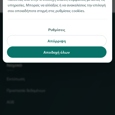
υπηρεσίες. Μπορείς να αλλάξεις ή να ανακαλέσεις την επιλογή
σου οποιαδήποτε στιγμή στις ρυθμίσεις cookies.
Σχετικά με το locabee
Ρυθμίσεις
Στοιχεία και αριθμοί
Απόρριψη
Συνεργάτες
Αποδοχή όλων
Νομικό
Εκτύπωση
Προστασία δεδομένων
AGB