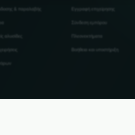
άδοσης & παραλαβής
Εγγραφή επιχείρησης
ρα
Σύνδεση εμπόρου
ίς αλυσίδες
Πλεονεκτήματα
χειρήσεις
Βοήθεια και υποστήριξη
πόρων
UP
αι τα εμπορικά σήματα αποτελούν ιδιοκτησία των αντίστοιχων κατόχων τους. Όλες οι πληροφ