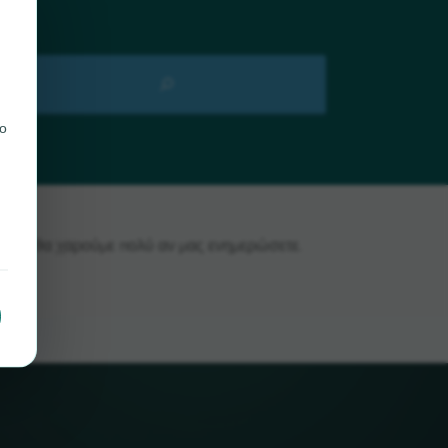
ο
anton, θα χαρούμε πολύ αν μας ενημερώσετε.