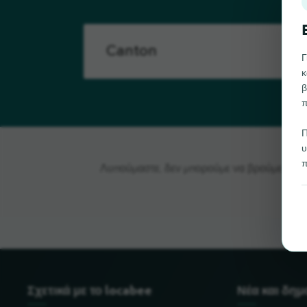
Γ
κ
β
π
Π
υ
π
Λυπούμαστε, δεν μπορούμε να βρούμε το Can
Σχετικά με το locabee
Νέα και δη