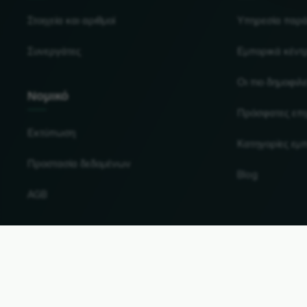
Στοιχεία και αριθμοί
Υπηρεσία παρ
Συνεργάτες
Εμπορικά κέντ
Οι πιο δημοφιλε
Νομικό
Πρόσφατες επι
Εκτύπωση
Κατηγορίες εμ
Προστασία δεδομένων
Blog
AGB
Αλλαγή χώρας και γλώσσας
© 2026, Wogibtswas / Locabee. Όλες οι επωνυμίες κ