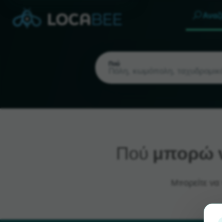
Αναζ
Πού
Πού
μπορώ ν
Τρέχουσα τοποθεσία
Μπορείτε να 