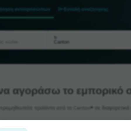
ήτηση αντιπροσώπων
Εντολή αναζήτησης
Τι
α αγοράσω το εμπορικό σ
προμηθευτείτε προϊόντα από το Canton® σε διαφορετικά