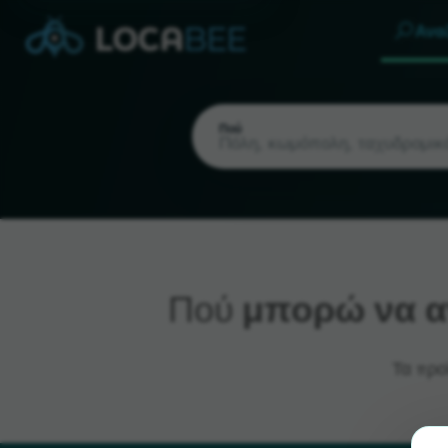
Ανα
Πού
Πού
μπορώ να α
Τρέχουσα τοποθεσία
Τα προ