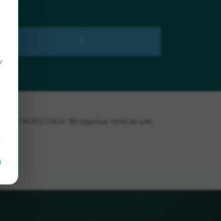
ν
τε το ECM RECORDS, θα χαρούμε πολύ αν μας