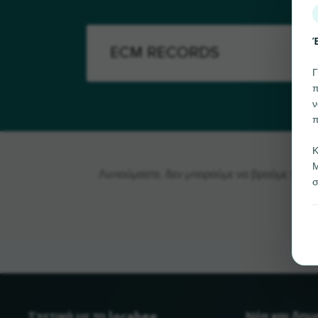
Έ
Γ
π
ν
π
Κ
Μ
Λυπούμαστε, δεν μπορούμε να βρούμε το EC
σ
Σχετικά με το locabee
Νέα και δη