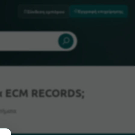
Εγγραφή επιχείρησης
Σύνδεση εμπόρου
α ECM RECORDS;
τήματα.