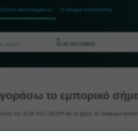
ζήτηση καταστημάτων
Αίτημα αναζήτησης
Τι
γοράσω το εμπορικό σήμ
ϊόντα της ECM RECORDS® θα τα βρεις σε διάφορα κατασ