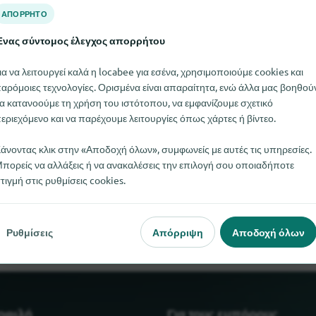
ΑΠΌΡΡΗΤΟ
νας σύντομος έλεγχος απορρήτου
ια να λειτουργεί καλά η locabee για εσένα, χρησιμοποιούμε cookies και
αρόμοιες τεχνολογίες. Ορισμένα είναι απαραίτητα, ενώ άλλα μας βοηθού
α κατανοούμε τη χρήση του ιστότοπου, να εμφανίζουμε σχετικό
εριεχόμενο και να παρέχουμε λειτουργίες όπως χάρτες ή βίντεο.
άνοντας κλικ στην «Αποδοχή όλων», συμφωνείς με αυτές τις υπηρεσίες.
πορείς να αλλάξεις ή να ανακαλέσεις την επιλογή σου οποιαδήποτε
M RECORDS αυτή τη στιγμή. Αν γνωρίζετε πού μπορείτε να βρεί
τιγμή στις ρυθμίσεις cookies.
ενημερώσετε.
Ρυθμίσεις
Απόρριψη
Αποδοχή όλων
μοφιλή
Για τους εμπόρους