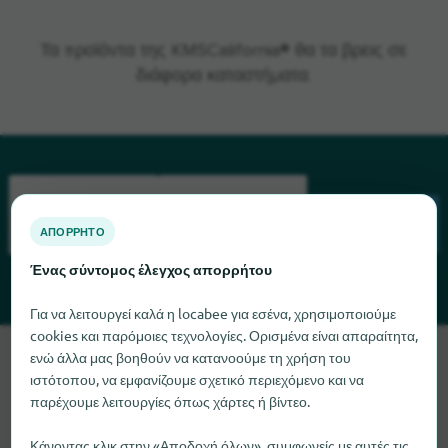
Τα προϊόντα της KMSCalifornia® θα τα βρεις σε
διάφορα καταστήματα.
ΑΠΌΡΡΗΤΟ
ΑΝΑΖΉΤΗΣΗ
Ένας σύντομος έλεγχος απορρήτου
Για να λειτουργεί καλά η locabee για εσένα, χρησιμοποιούμε
cookies και παρόμοιες τεχνολογίες. Ορισμένα είναι απαραίτητα,
Λυπούμαστε, δεν μπορούμε να βρούμε το KMSCalifornia αυτή
ενώ άλλα μας βοηθούν να κατανοούμε τη χρήση του
ιστότοπου, να εμφανίζουμε σχετικό περιεχόμενο και να
τη στιγμή. Αν γνωρίζετε πού μπορείτε να βρείτε το
παρέχουμε λειτουργίες όπως χάρτες ή βίντεο.
KMSCalifornia, θα χαρούμε πολύ αν μας ενημερώσετε.
Κάνοντας κλικ στην «Αποδοχή όλων», συμφωνείς με αυτές τις