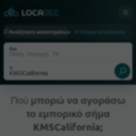
Αναζήτηση καταστημάτων
Αίτημα αναζήτησης
Πού
Τι
Πού
μπορώ να αγοράσω
το εμπορικό σήμα
Τρέχουσα τοποθεσία
KMSCalifornia;