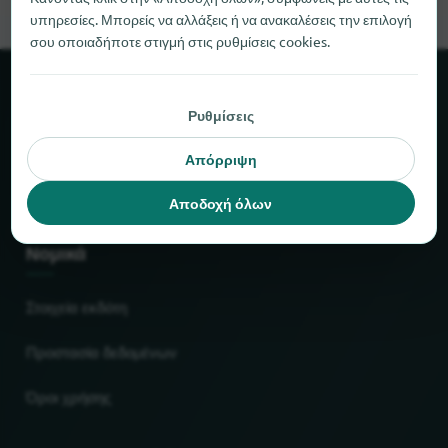
υπηρεσίες. Μπορείς να αλλάξεις ή να ανακαλέσεις την επιλογή
σου οποιαδήποτε στιγμή στις ρυθμίσεις cookies.
Σχετικά με το locabee
Ρυθμίσεις
Στοιχεία και αριθμοί
Απόρριψη
Συνεργάτες
Αποδοχή όλων
Νομικά
Στοιχεία εκδότη
Προστασία δεδομένων
Όροι χρήσης