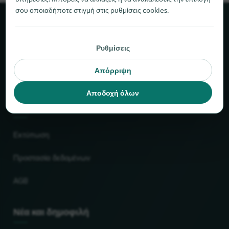
σου οποιαδήποτε στιγμή στις ρυθμίσεις cookies.
Σχετικά με το locabee
Ρυθμίσεις
Στοιχεία και αριθμοί
Απόρριψη
Συνεργάτες
Αποδοχή όλων
Νομικό
Εκτύπωση
Προστασία δεδομένων
AGB
Νέα και δημοφιλή