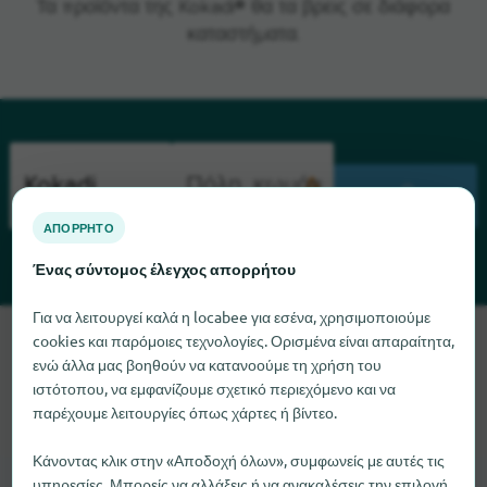
Τα προϊόντα της Kokadi® θα τα βρεις σε διάφορα
καταστήματα.
ΑΝΑΖΉΤΗΣΗ
ΑΠΌΡΡΗΤΟ
Ένας σύντομος έλεγχος απορρήτου
Για να λειτουργεί καλά η locabee για εσένα, χρησιμοποιούμε
Λυπούμαστε, δεν μπορούμε να βρούμε το Kokadi αυτή τη
cookies και παρόμοιες τεχνολογίες. Ορισμένα είναι απαραίτητα,
στιγμή. Αν γνωρίζετε πού μπορείτε να βρείτε το Kokadi, θα
ενώ άλλα μας βοηθούν να κατανοούμε τη χρήση του
ιστότοπου, να εμφανίζουμε σχετικό περιεχόμενο και να
χαρούμε πολύ αν μας ενημερώσετε.
παρέχουμε λειτουργίες όπως χάρτες ή βίντεο.
Κάνοντας κλικ στην «Αποδοχή όλων», συμφωνείς με αυτές τις
υπηρεσίες. Μπορείς να αλλάξεις ή να ανακαλέσεις την επιλογή