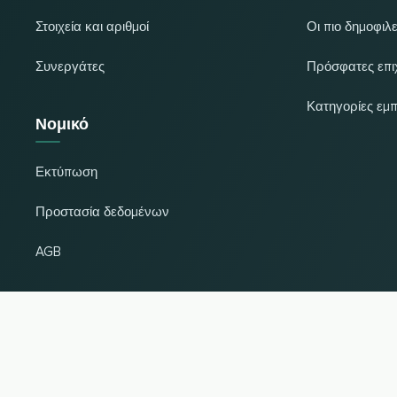
Στοιχεία και αριθμοί
Οι πιο δημοφιλε
Συνεργάτες
Πρόσφατες επι
Κατηγορίες εμ
Νομικό
Εκτύπωση
Προστασία δεδομένων
AGB
Αλλαγή χώρας και γλώσσας
© 2026, Wogibtswas / Locabee. Όλες οι επωνυμίες κ