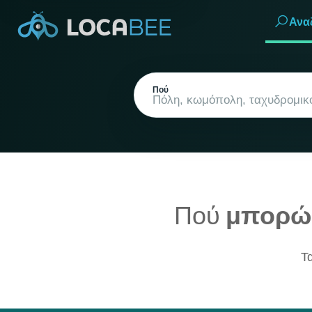
Ανα
Πού
Πού
μπορώ 
Τρέχουσα τοποθεσία
Τ