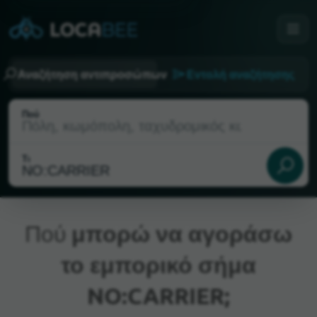
Αναζήτηση αντιπροσώπων
Εντολή αναζήτησης
Πού
Τι
Πού
μπορώ να αγοράσω
το εμπορικό σήμα
Τρέχουσα τοποθεσία
NO:CARRIER;