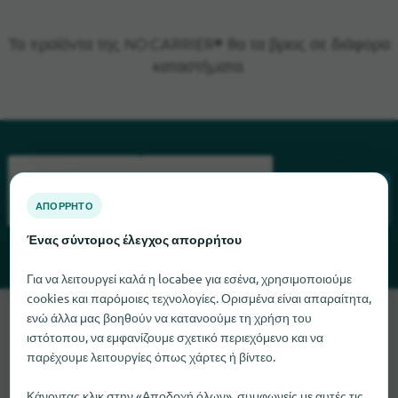
Τα προϊόντα της NO:CARRIER® θα τα βρεις σε διάφορα
καταστήματα.
ΑΠΌΡΡΗΤΟ
ΑΝΑΖΉΤΗΣΗ
Ένας σύντομος έλεγχος απορρήτου
Για να λειτουργεί καλά η locabee για εσένα, χρησιμοποιούμε
cookies και παρόμοιες τεχνολογίες. Ορισμένα είναι απαραίτητα,
Λυπούμαστε, δεν μπορούμε να βρούμε το NO:CARRIER αυτή
ενώ άλλα μας βοηθούν να κατανοούμε τη χρήση του
ιστότοπου, να εμφανίζουμε σχετικό περιεχόμενο και να
τη στιγμή. Αν γνωρίζετε πού μπορείτε να βρείτε το
παρέχουμε λειτουργίες όπως χάρτες ή βίντεο.
NO:CARRIER, θα χαρούμε πολύ αν μας ενημερώσετε.
Κάνοντας κλικ στην «Αποδοχή όλων», συμφωνείς με αυτές τις