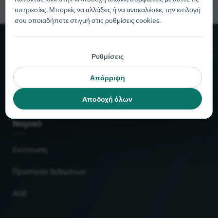
υπηρεσίες. Μπορείς να αλλάξεις ή να ανακαλέσεις την επιλογή
σου οποιαδήποτε στιγμή στις ρυθμίσεις cookies.
Σχετικά με το locabee
Ρυθμίσεις
Στοιχεία και αριθμοί
Απόρριψη
Συνεργάτες
Αποδοχή όλων
Νομικό
Εκτύπωση
Προστασία δεδομένων
AGB