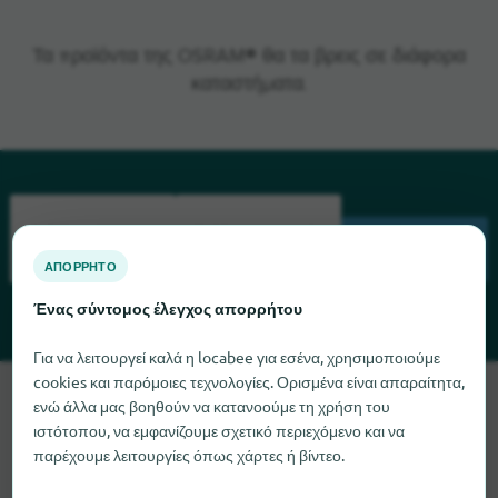
Τα προϊόντα της OSRAM® θα τα βρεις σε διάφορα
καταστήματα.
ΑΝΑΖΉΤΗΣΗ
ΑΠΌΡΡΗΤΟ
Ένας σύντομος έλεγχος απορρήτου
Για να λειτουργεί καλά η locabee για εσένα, χρησιμοποιούμε
cookies και παρόμοιες τεχνολογίες. Ορισμένα είναι απαραίτητα,
Λυπούμαστε, δεν μπορούμε να βρούμε το OSRAM αυτή τη
ενώ άλλα μας βοηθούν να κατανοούμε τη χρήση του
στιγμή. Αν γνωρίζετε πού μπορείτε να βρείτε το OSRAM, θα
ιστότοπου, να εμφανίζουμε σχετικό περιεχόμενο και να
χαρούμε πολύ αν μας ενημερώσετε.
παρέχουμε λειτουργίες όπως χάρτες ή βίντεο.