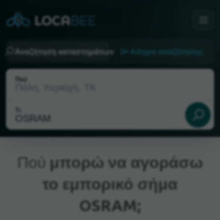
Αναζήτηση καταστημάτων
Αίτημα αναζήτησης
Πού
Τι
Πού
μπορώ να αγοράσω
το εμπορικό σήμα
Τρέχουσα τοποθεσία
OSRAM;