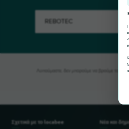
Έ
Γ
π
ν
π
Κ
Μ
σ
Λυπούμαστε, δεν μπορούμε να βρούμε το REBO
Σχετικά με το locabee
Νέα και δη