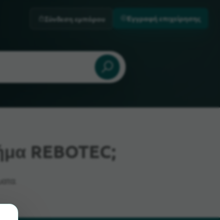
Εγγραφή επιχείρησης
Σύνδεση εμπόρου
ήμα REBOTEC;
ατα.