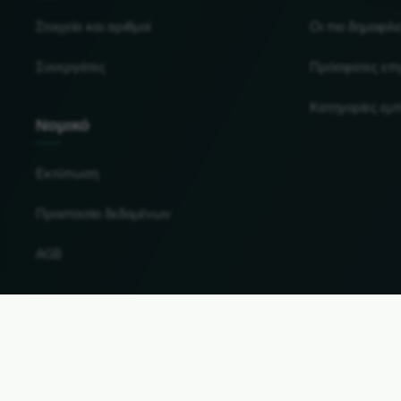
Στοιχεία και αριθμοί
Οι πιο δημοφιλε
Συνεργάτες
Πρόσφατες επι
Κατηγορίες εμ
Νομικό
Εκτύπωση
Προστασία δεδομένων
AGB
Αλλαγή χώρας και γλώσσας
© 2026, Wogibtswas / Locabee. Όλες οι επωνυμίες κ