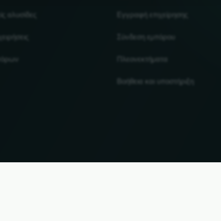
ίς αλυσίδες
Εγγραφή επιχείρησης
χειρήσεις
Σύνδεση εμπόρου
πόρων
Πλεονεκτήματα
Βοήθεια και υποστήριξη
UP
αι τα εμπορικά σήματα αποτελούν ιδιοκτησία των αντίστοιχων κατόχων τους. Όλες οι πληροφ