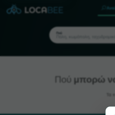
Ανα
Πού
Πού
μπορώ να
Τρέχουσα τοποθεσία
Τα 