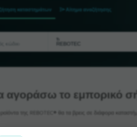
ζήτηση καταστημάτων
Αίτημα αναζήτησης
Τι
 αγοράσω το εμπορικό σ
προϊόντα της REBOTEC® θα τα βρεις σε διάφορα καταστήμ