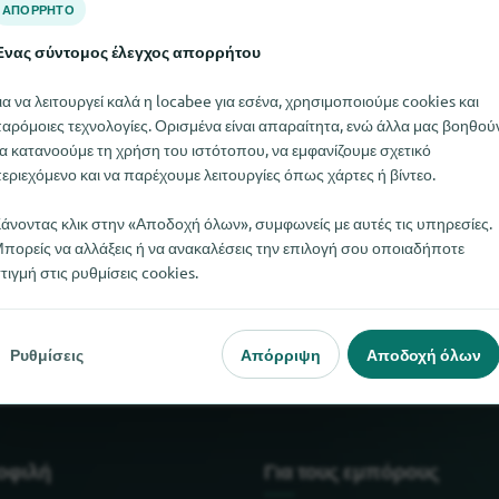
ΑΠΌΡΡΗΤΟ
νας σύντομος έλεγχος απορρήτου
ια να λειτουργεί καλά η locabee για εσένα, χρησιμοποιούμε cookies και
αρόμοιες τεχνολογίες. Ορισμένα είναι απαραίτητα, ενώ άλλα μας βοηθού
α κατανοούμε τη χρήση του ιστότοπου, να εμφανίζουμε σχετικό
εριεχόμενο και να παρέχουμε λειτουργίες όπως χάρτες ή βίντεο.
άνοντας κλικ στην «Αποδοχή όλων», συμφωνείς με αυτές τις υπηρεσίες.
πορείς να αλλάξεις ή να ανακαλέσεις την επιλογή σου οποιαδήποτε
τιγμή στις ρυθμίσεις cookies.
TEC αυτή τη στιγμή. Αν γνωρίζετε πού μπορείτε να βρείτε το R
Ρυθμίσεις
Απόρριψη
Αποδοχή όλων
μοφιλή
Για τους εμπόρους