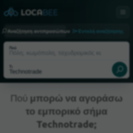
Αναζήτηση αντιπροσώπων
Εντολή αναζήτησης
Πού
Τι
Πού
μπορώ να αγοράσω
το εμπορικό σήμα
Τρέχουσα τοποθεσία
Technotrade;