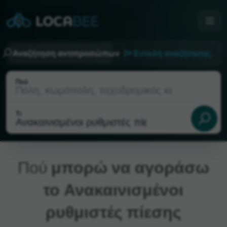
Αναζήτηση αντιπροσώπων
Εντολή αναζήτησης
Πού
Τι
Πού
μπορώ να αγοράσω
το Ανακαινισμένοι
Τρέχουσα τοποθεσία
ρυθμιστές πίεσης