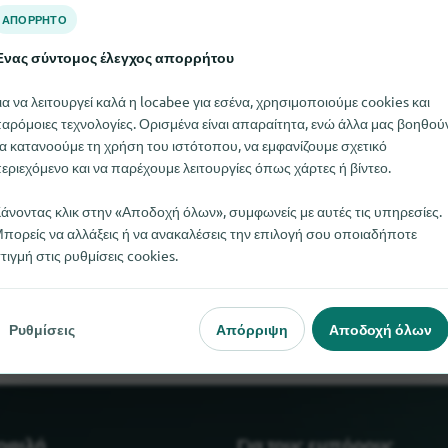
ΑΠΌΡΡΗΤΟ
νας σύντομος έλεγχος απορρήτου
ια να λειτουργεί καλά η locabee για εσένα, χρησιμοποιούμε cookies και
αρόμοιες τεχνολογίες. Ορισμένα είναι απαραίτητα, ενώ άλλα μας βοηθού
α κατανοούμε τη χρήση του ιστότοπου, να εμφανίζουμε σχετικό
εριεχόμενο και να παρέχουμε λειτουργίες όπως χάρτες ή βίντεο.
άνοντας κλικ στην «Αποδοχή όλων», συμφωνείς με αυτές τις υπηρεσίες.
πορείς να αλλάξεις ή να ανακαλέσεις την επιλογή σου οποιαδήποτε
ά ορτυκιού αυτή τη στιγμή. Αν γνωρίζετε πού μπορείτε να βρείτ
τιγμή στις ρυθμίσεις cookies.
ενημερώσετε.
Ρυθμίσεις
Απόρριψη
Αποδοχή όλων
μοφιλή
Για τους εμπόρους