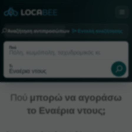
Αναζήτηση αντιπροσώπων
Εντολή αναζήτησης
Πού
Τι
Πού
μπορώ να αγοράσω
το Εναέρια ντους;
Τρέχουσα τοποθεσία