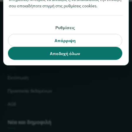
σου οποιαδήποτε στιγμή στις ρυθμίσεις cookies.
Σχετικά με το locabee
Ρυθμίσεις
Στοιχεία και αριθμοί
Απόρριψη
Συνεργάτες
Αποδοχή όλων
Νομικό
Εκτύπωση
Προστασία δεδομένων
AGB
Νέα και δημοφιλή