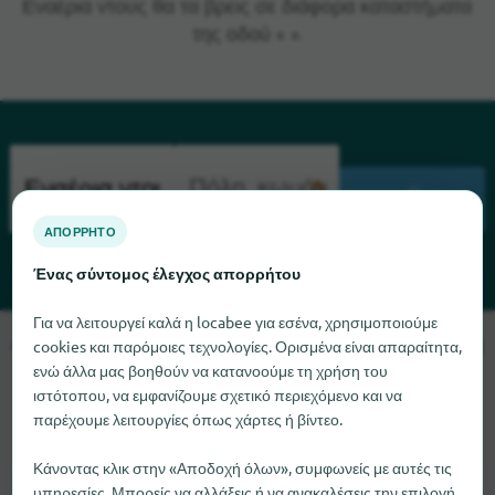
Εναέρια ντους θα τα βρεις σε διάφορα καταστήματα
της οδού « ».
ΑΝΑΖΉΤΗΣΗ
ΑΠΌΡΡΗΤΟ
Ένας σύντομος έλεγχος απορρήτου
Για να λειτουργεί καλά η locabee για εσένα, χρησιμοποιούμε
Λυπούμαστε, δεν μπορούμε να βρούμε το Εναέρια ντους αυτή
cookies και παρόμοιες τεχνολογίες. Ορισμένα είναι απαραίτητα,
τη στιγμή. Αν γνωρίζετε πού μπορείτε να βρείτε το Εναέρια
ενώ άλλα μας βοηθούν να κατανοούμε τη χρήση του
ιστότοπου, να εμφανίζουμε σχετικό περιεχόμενο και να
ντους, θα χαρούμε πολύ αν μας ενημερώσετε.
παρέχουμε λειτουργίες όπως χάρτες ή βίντεο.
Κάνοντας κλικ στην «Αποδοχή όλων», συμφωνείς με αυτές τις
υπηρεσίες. Μπορείς να αλλάξεις ή να ανακαλέσεις την επιλογή