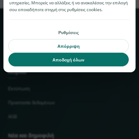
υπηρεσίες. Μπορείς να αλλάξεις ή να ανακαλέσεις την επιλογή
σου οποιαδήποτε στιγμή στις ρυθμίσεις cookies.
Σχετικά με το locabee
Ρυθμίσεις
Στοιχεία και αριθμοί
Απόρριψη
Συνεργάτες
Αποδοχή όλων
Νομικό
Εκτύπωση
Προστασία δεδομένων
AGB
Νέα και δημοφιλή