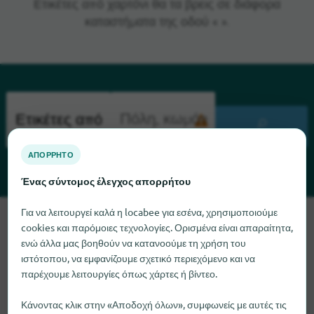
Ετικέτες από χαρτόνι θα τα βρεις σε διάφορα
καταστήματα της οδού « ».
ΑΝΑΖΉΤΗΣΗ
ΑΠΌΡΡΗΤΟ
Ένας σύντομος έλεγχος απορρήτου
Για να λειτουργεί καλά η locabee για εσένα, χρησιμοποιούμε
Λυπούμαστε, δεν μπορούμε να βρούμε το Ετικέτες από
cookies και παρόμοιες τεχνολογίες. Ορισμένα είναι απαραίτητα,
χαρτόνι αυτή τη στιγμή. Αν γνωρίζετε πού μπορείτε να βρείτε
ενώ άλλα μας βοηθούν να κατανοούμε τη χρήση του
το Ετικέτες από χαρτόνι, θα χαρούμε πολύ αν μας
ιστότοπου, να εμφανίζουμε σχετικό περιεχόμενο και να
ενημερώσετε.
παρέχουμε λειτουργίες όπως χάρτες ή βίντεο.
Κάνοντας κλικ στην «Αποδοχή όλων», συμφωνείς με αυτές τις