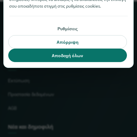
σου οποιαδήποτε στιγμή στις ρυθμίσεις cookies.
Σχετικά με το locabee
Ρυθμίσεις
Στοιχεία και αριθμοί
Απόρριψη
Συνεργάτες
Αποδοχή όλων
Νομικό
Εκτύπωση
Προστασία δεδομένων
AGB
Νέα και δημοφιλή