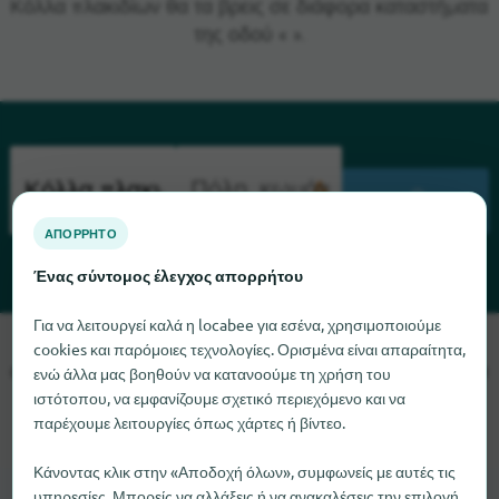
Κόλλα πλακιδίων θα τα βρεις σε διάφορα καταστήματα
της οδού « ».
ΑΝΑΖΉΤΗΣΗ
ΑΠΌΡΡΗΤΟ
Ένας σύντομος έλεγχος απορρήτου
Για να λειτουργεί καλά η locabee για εσένα, χρησιμοποιούμε
Λυπούμαστε, δεν μπορούμε να βρούμε το Κόλλα πλακιδίων
cookies και παρόμοιες τεχνολογίες. Ορισμένα είναι απαραίτητα,
αυτή τη στιγμή. Αν γνωρίζετε πού μπορείτε να βρείτε το Κόλλα
ενώ άλλα μας βοηθούν να κατανοούμε τη χρήση του
ιστότοπου, να εμφανίζουμε σχετικό περιεχόμενο και να
πλακιδίων, θα χαρούμε πολύ αν μας ενημερώσετε.
παρέχουμε λειτουργίες όπως χάρτες ή βίντεο.
Κάνοντας κλικ στην «Αποδοχή όλων», συμφωνείς με αυτές τις
υπηρεσίες. Μπορείς να αλλάξεις ή να ανακαλέσεις την επιλογή