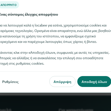
ΑΠΌΡΡΗΤΟ
νας σύντομος έλεγχος απορρήτου
ια να λειτουργεί καλά η locabee για εσένα, χρησιμοποιούμε cookies και
αρόμοιες τεχνολογίες. Ορισμένα είναι απαραίτητα, ενώ άλλα μας βοηθού
α κατανοούμε τη χρήση του ιστότοπου, να εμφανίζουμε σχετικό
εριεχόμενο και να παρέχουμε λειτουργίες όπως χάρτες ή βίντεο.
άνοντας κλικ στην «Αποδοχή όλων», συμφωνείς με αυτές τις υπηρεσίες.
πορείς να αλλάξεις ή να ανακαλέσεις την επιλογή σου οποιαδήποτε
αρία για pedelec αυτή τη στιγμή. Αν γνωρίζετε πού μπορείτε να
τιγμή στις ρυθμίσεις cookies.
πολύ αν μας ενημερώσετε.
Ρυθμίσεις
Απόρριψη
Αποδοχή όλων
μοφιλή
Για καταστήματα