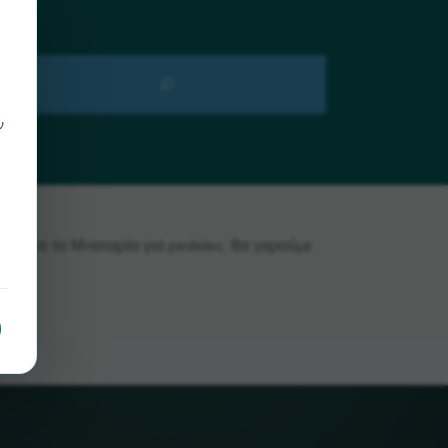
ν
 βρείτε το Μπαταρία για pedelec, θα χαρούμε