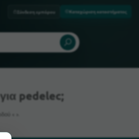
Καταχώριση καταστήματος
Σύνδεση εμπόρου
ια pedelec;
δού « ».