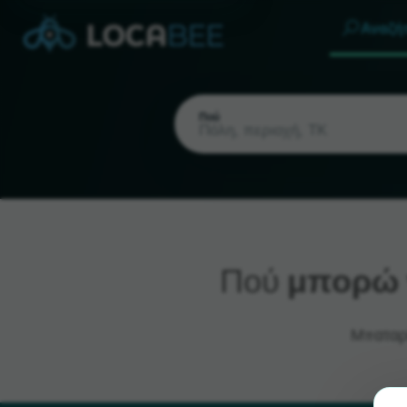
Αναζή
Πού
Πού
μπορώ 
Τρέχουσα τοποθεσία
Μπαταρί