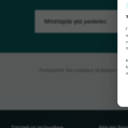
Έ
Γ
π
ν
π
Κ
Μ
Λυπούμαστε, δεν μπορούμε να βρούμε το Μπατ
σ
Σχετικά με το locabee
Νέα και δη