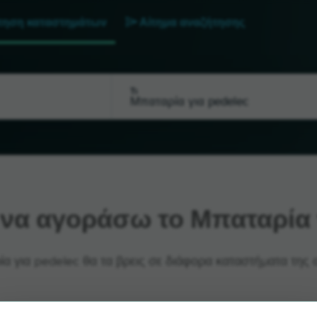
τηση καταστημάτων
Αίτημα αναζήτησης
Τι
να αγοράσω το Μπαταρία γ
α για pedelec θα τα βρεις σε διάφορα καταστήματα της ο