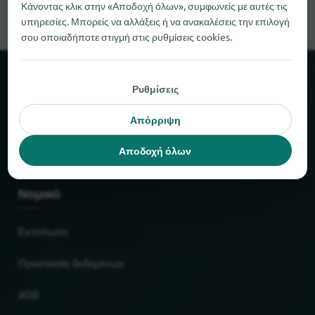
Κάνοντας κλικ στην «Αποδοχή όλων», συμφωνείς με αυτές τις
υπηρεσίες. Μπορείς να αλλάξεις ή να ανακαλέσεις την επιλογή
σου οποιαδήποτε στιγμή στις ρυθμίσεις cookies.
Σχετικά με το locabee
Ρυθμίσεις
Απόρριψη
Στοιχεία και αριθμοί
Αποδοχή όλων
Συνεργάτες
Νομικό
Εκτύπωση
Προστασία δεδομένων
AGB