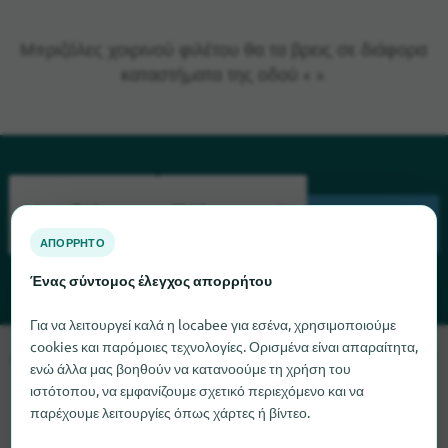
Μπριζόλες χοιρινού φιλέτου θα τα βρεις σε διάφορα
καταστήματα της οδού « ».
ΑΝΑΖΉΤΗΣΗ
ΑΠΌΡΡΗΤΟ
Ένας σύντομος έλεγχος απορρήτου
Για να λειτουργεί καλά η locabee για εσένα, χρησιμοποιούμε
cookies και παρόμοιες τεχνολογίες. Ορισμένα είναι απαραίτητα,
Λυπούμαστε, δεν μπορούμε να βρούμε το Μπριζόλες χοιρινού
ενώ άλλα μας βοηθούν να κατανοούμε τη χρήση του
φιλέτου αυτή τη στιγμή. Αν γνωρίζετε πού μπορείτε να βρείτε
ιστότοπου, να εμφανίζουμε σχετικό περιεχόμενο και να
το Μπριζόλες χοιρινού φιλέτου, θα χαρούμε πολύ αν μας
παρέχουμε λειτουργίες όπως χάρτες ή βίντεο.
ενημερώσετε.