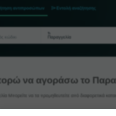
ήτηση αντιπροσώπων
Εντολή αναζήτησης
Τι
ορώ να αγοράσω το Παρα
λία Μπορείτε να τα προμηθευτείτε από διαφορετικά κατα