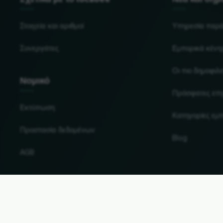
Στοιχεία και αριθμοί
Υπηρεσία παρ
Συνεργάτες
Εμπορικά κέντ
Οι πιο δημοφιλε
Νομικό
Πρόσφατες επι
Εκτύπωση
Κατηγορίες εμ
Προστασία δεδομένων
Blog
AGB
Αλλαγή χώρας και γλώσσας