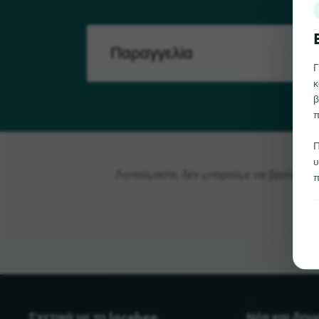
Γ
κ
β
π
Π
υ
Λυπούμαστε, δεν μπορούμε να βρούμε το 
π
Σχετικά με το locabee
Νέα και δη