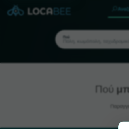
Αναζ
Πού
Πού
μπ
Τρέχουσα τοποθεσία
Παραγγε