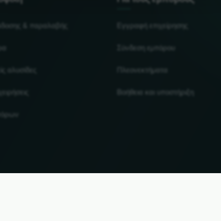
άδοσης & παραλαβής
Εγγραφή επιχείρησης
ρα
Σύνδεση εμπόρου
ίς αλυσίδες
Πλεονεκτήματα
χειρήσεις
Βοήθεια και υποστήριξη
πόρων
UP