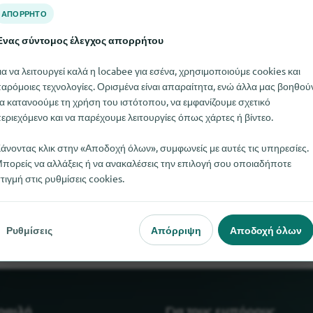
ΑΠΌΡΡΗΤΟ
νας σύντομος έλεγχος απορρήτου
ια να λειτουργεί καλά η locabee για εσένα, χρησιμοποιούμε cookies και
αρόμοιες τεχνολογίες. Ορισμένα είναι απαραίτητα, ενώ άλλα μας βοηθού
α κατανοούμε τη χρήση του ιστότοπου, να εμφανίζουμε σχετικό
εριεχόμενο και να παρέχουμε λειτουργίες όπως χάρτες ή βίντεο.
άνοντας κλικ στην «Αποδοχή όλων», συμφωνείς με αυτές τις υπηρεσίες.
πορείς να αλλάξεις ή να ανακαλέσεις την επιλογή σου οποιαδήποτε
ελή διαμερίσματα αυτή τη στιγμή. Αν γνωρίζετε πού μπορείτε να
τιγμή στις ρυθμίσεις cookies.
πολύ αν μας ενημερώσετε.
Ρυθμίσεις
Απόρριψη
Αποδοχή όλων
μοφιλή
Για τους εμπόρους