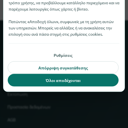
τρόπο χρήσης, να προβάλλουμε κατάλληλο περιεχόμενο και να
παρέχουμε λειτουργίες όπως χάρτες ή βίντεο.
Πατώντας «Αποδοχή όλων», συμφωνείς με τη χρήση αυτών
των υπηρεσιών. Μπορείς να αλλάξεις ή να ανακαλέσεις την
Σχετικά με το locabee
επιλογή σου ανά πάσα στιγμή στις ρυθμίσεις cookies.
Στοιχεία και αριθμοί
Ρυθμίσεις
Συνεργάτες
Απόρριψη συγκατάθεσης
Νομικό
Όλοι αποδέχονται
Εκτύπωση
Προστασία δεδομένων
AGB