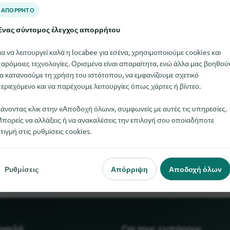
ΑΠΌΡΡΗΤΟ
νας σύντομος έλεγχος απορρήτου
ια να λειτουργεί καλά η locabee για εσένα, χρησιμοποιούμε cookies και
αρόμοιες τεχνολογίες. Ορισμένα είναι απαραίτητα, ενώ άλλα μας βοηθού
α κατανοούμε τη χρήση του ιστότοπου, να εμφανίζουμε σχετικό
εριεχόμενο και να παρέχουμε λειτουργίες όπως χάρτες ή βίντεο.
άνοντας κλικ στην «Αποδοχή όλων», συμφωνείς με αυτές τις υπηρεσίες.
πορείς να αλλάξεις ή να ανακαλέσεις την επιλογή σου οποιαδήποτε
μοί άντλησης αυτή τη στιγμή. Αν γνωρίζετε πού μπορείτε να βρε
τιγμή στις ρυθμίσεις cookies.
μας ενημερώσετε.
Ρυθμίσεις
Απόρριψη
Αποδοχή όλων
μοφιλή
Για τους εμπόρους