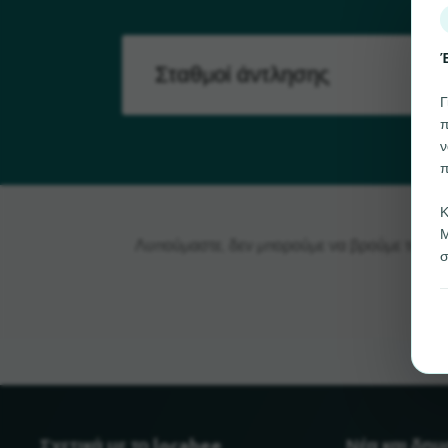
Έ
Γ
π
ν
π
Κ
Μ
Λυπούμαστε, δεν μπορούμε να βρούμε το Σταθ
σ
Σχετικά με το locabee
Νέα και δη