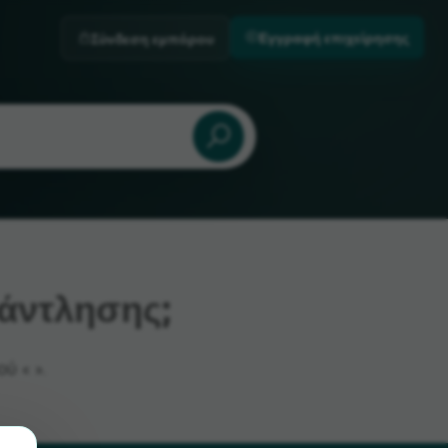
Εγγραφή επιχείρησης
Σύνδεση εμπόρου
άντλησης;
ύ « ».