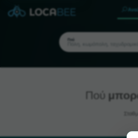
Ανα
Πού
Πού
μπορώ
Τρέχουσα τοποθεσία
Σταθμ