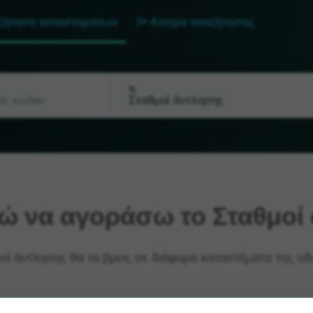
ζήτηση καταστημάτων
Αίτημα αναζήτησης
Τι
 να αγοράσω το Σταθμοί 
οί άντλησης θα τα βρεις σε διάφορα καταστήματα της οδο