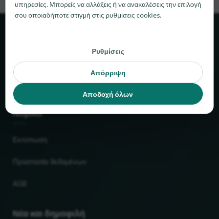
υπηρεσίες. Μπορείς να αλλάξεις ή να ανακαλέσεις την επιλογή
σου οποιαδήποτε στιγμή στις ρυθμίσεις cookies.
Σχετικά με το locabee
Ρυθμίσεις
Στοιχεία και αριθμοί
Απόρριψη
Συνεργάτες
Αποδοχή όλων
Νομικό
Εκτύπωση
Προστασία δεδομένων
AGB
Νέα και δημοφιλή