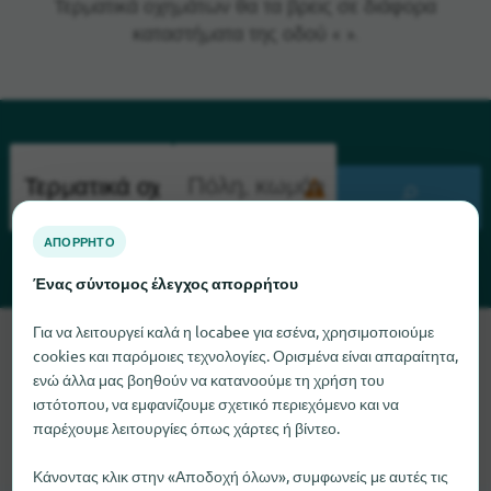
Τερματικά οχημάτων θα τα βρεις σε διάφορα
καταστήματα της οδού « ».
ΑΝΑΖΉΤΗΣΗ
ΑΠΌΡΡΗΤΟ
Ένας σύντομος έλεγχος απορρήτου
Για να λειτουργεί καλά η locabee για εσένα, χρησιμοποιούμε
Λυπούμαστε, δεν μπορούμε να βρούμε το Τερματικά
cookies και παρόμοιες τεχνολογίες. Ορισμένα είναι απαραίτητα,
οχημάτων αυτή τη στιγμή. Αν γνωρίζετε πού μπορείτε να
ενώ άλλα μας βοηθούν να κατανοούμε τη χρήση του
βρείτε το Τερματικά οχημάτων, θα χαρούμε πολύ αν μας
ιστότοπου, να εμφανίζουμε σχετικό περιεχόμενο και να
ενημερώσετε.
παρέχουμε λειτουργίες όπως χάρτες ή βίντεο.
Κάνοντας κλικ στην «Αποδοχή όλων», συμφωνείς με αυτές τις