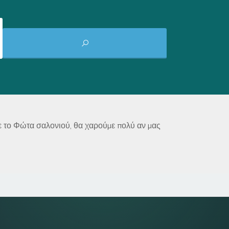
τε το Φώτα σαλονιού, θα χαρούμε πολύ αν μας