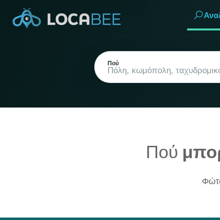
Ανα
Πού
Πού
μπο
Τρέχουσα τοποθεσία
Φώτα