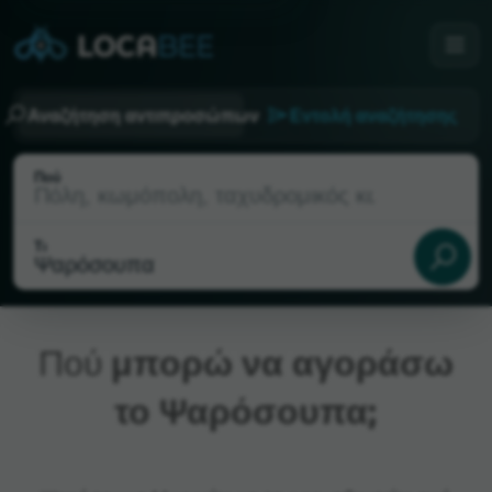
Αναζήτηση αντιπροσώπων
Εντολή αναζήτησης
Πού
Τι
Πού
μπορώ να αγοράσω
το Ψαρόσουπα;
Τρέχουσα τοποθεσία