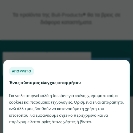
Τα προϊόντα της Bull-Products® θα τα βρεις σε
διάφορα καταστήματα.
ΑΝΑΖΉΤΗΣΗ
ΑΠΌΡΡΗΤΟ
Ένας σύντομος έλεγχος απορρήτου
Για να λειτουργεί καλά η locabee για εσένα, χρησιμοποιούμε
cookies και παρόμοιες τεχνολογίες. Ορισμένα είναι απαραίτητα,
Λυπούμαστε, δεν μπορούμε να βρούμε το Bull-Products αυτή
ενώ άλλα μας βοηθούν να κατανοούμε τη χρήση του
τη στιγμή. Αν γνωρίζετε πού μπορείτε να βρείτε το Bull-
ιστότοπου, να εμφανίζουμε σχετικό περιεχόμενο και να
Products, θα χαρούμε πολύ αν μας ενημερώσετε.
παρέχουμε λειτουργίες όπως χάρτες ή βίντεο.