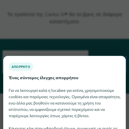
Τα προϊόντα της Carlos III® θα τα βρεις σε διάφορα
καταστήματα.
ΑΠΌΡΡΗΤΟ
ΑΝΑΖΉΤΗΣΗ
Ένας σύντομος έλεγχος απορρήτου
Για να λειτουργεί καλά η locabee για εσένα, χρησιμοποιούμε
cookies και παρόμοιες τεχνολογίες. Ορισμένα είναι απαραίτητα,
Λυπούμαστε, δεν μπορούμε να βρούμε το Carlos III αυτή τη
ενώ άλλα μας βοηθούν να κατανοούμε τη χρήση του
στιγμή. Αν γνωρίζετε πού μπορείτε να βρείτε το Carlos III, θα
ιστότοπου, να εμφανίζουμε σχετικό περιεχόμενο και να
παρέχουμε λειτουργίες όπως χάρτες ή βίντεο.
χαρούμε πολύ αν μας ενημερώσετε.
Κάνοντας κλικ στην «Αποδοχή όλων», συμφωνείς με αυτές τις