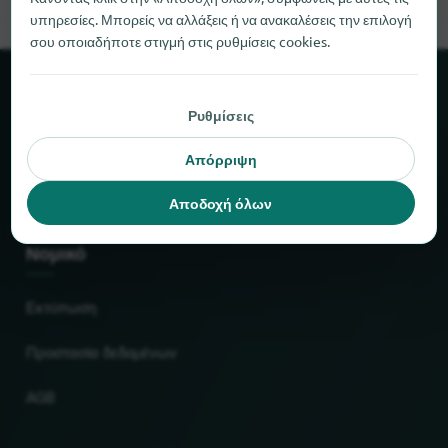
υπηρεσίες. Μπορείς να αλλάξεις ή να ανακαλέσεις την επιλογή
σου οποιαδήποτε στιγμή στις ρυθμίσεις cookies.
Σχετικά με το locabee
Ρυθμίσεις
Στοιχεία και αριθμοί
Απόρριψη
Συνεργάτες
Αποδοχή όλων
Νομικό
Εκτύπωση
Προστασία δεδομένων
AGB