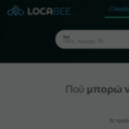
Αναζή
Πού
Πού
μπορώ ν
Τρέχουσα τοποθεσία
Τα προϊό