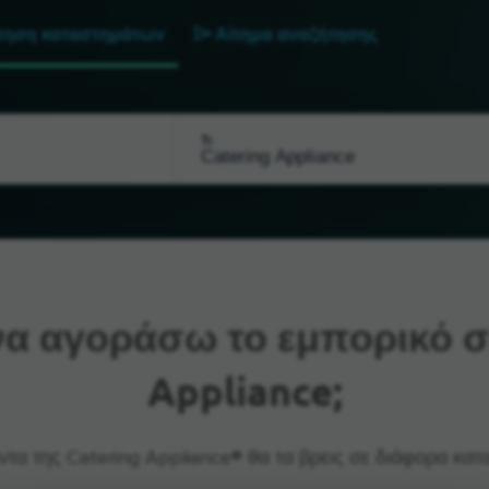
τηση καταστημάτων
Αίτημα αναζήτησης
Τι
α αγοράσω το εμπορικό σ
Appliance;
ντα της Catering Appliance® θα τα βρεις σε διάφορα κατ