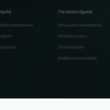
μοφιλή
Για καταστήματα
υσίδες καταστημάτων
Καταχώριση καταστήματος
τήματα
Σύνδεση εμπόρου
ιχειρήσεων
Πλεονεκτήματα
Βοήθεια και υποστήριξη