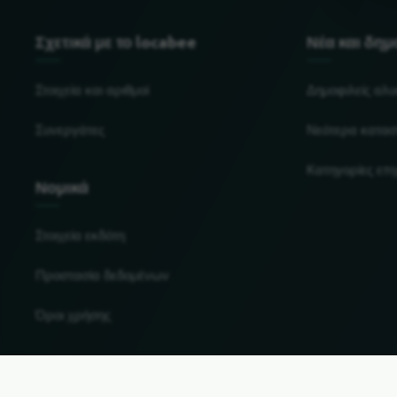
Σχετικά με το locabee
Νέα και δη
Στοιχεία και αριθμοί
Δημοφιλείς αλ
Συνεργάτες
Νεότερα κατασ
Κατηγορίες επ
Νομικά
Στοιχεία εκδότη
Προστασία δεδομένων
Όροι χρήσης