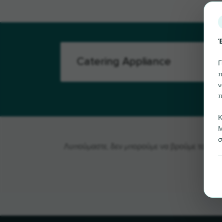
Έ
Γ
π
ν
π
Κ
Μ
σ
Λυπούμαστε, δεν μπορούμε να βρούμε το Cateri