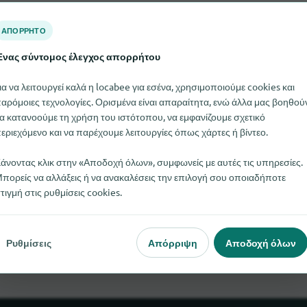
ΑΠΌΡΡΗΤΟ
νας σύντομος έλεγχος απορρήτου
ια να λειτουργεί καλά η locabee για εσένα, χρησιμοποιούμε cookies και
αρόμοιες τεχνολογίες. Ορισμένα είναι απαραίτητα, ενώ άλλα μας βοηθού
α κατανοούμε τη χρήση του ιστότοπου, να εμφανίζουμε σχετικό
εριεχόμενο και να παρέχουμε λειτουργίες όπως χάρτες ή βίντεο.
άνοντας κλικ στην «Αποδοχή όλων», συμφωνείς με αυτές τις υπηρεσίες.
πορείς να αλλάξεις ή να ανακαλέσεις την επιλογή σου οποιαδήποτε
τιγμή στις ρυθμίσεις cookies.
ng Appliance αυτή τη στιγμή. Αν γνωρίζετε πού μπορείτε να βρε
μας ενημερώσετε.
Ρυθμίσεις
Απόρριψη
Αποδοχή όλων