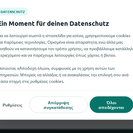
ια να λειτουργεί σωστά η ιστοσελίδα για εσένα, χρησιμοποιούμε cookies
αι παρόμοιες τεχνολογίες. Ορισμένα είναι απαραίτητα, ενώ άλλα μας
οηθούν να κατανοήσουμε τον τρόπο χρήσης, να προβάλλουμε κατάλληλ
εριεχόμενο και να παρέχουμε λειτουργίες όπως χάρτες ή βίντεο.
ατώντας «Αποδοχή όλων», συμφωνείς με τη χρήση αυτών των
πηρεσιών. Μπορείς να αλλάξεις ή να ανακαλέσεις την επιλογή σου ανά
άσα στιγμή στις ρυθμίσεις cookies.
lader, Henrik αυτή τη στιγμή. Αν γνωρίζετε πού μπορείτε να βρεί
μας ενημερώσετε.
Απόρριψη
Όλοι
Ρυθμίσεις
συγκατάθεσης
αποδέχονται