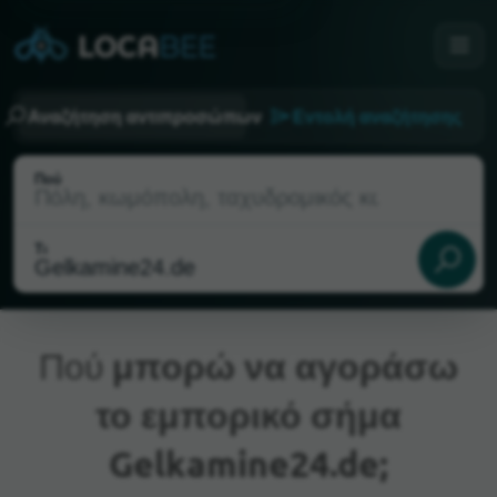
Αναζήτηση αντιπροσώπων
Εντολή αναζήτησης
Πού
Τι
Πού
μπορώ να αγοράσω
το εμπορικό σήμα
Τρέχουσα τοποθεσία
Gelkamine24.de;