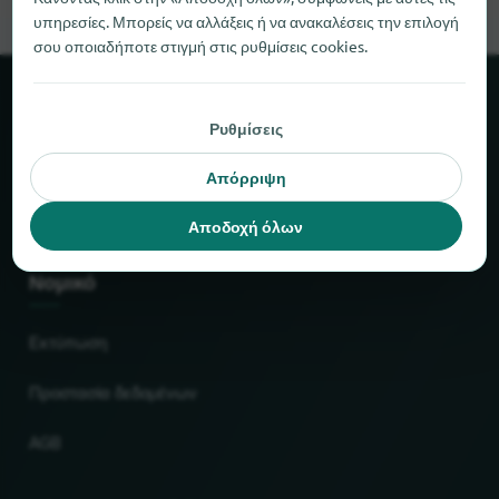
υπηρεσίες. Μπορείς να αλλάξεις ή να ανακαλέσεις την επιλογή
σου οποιαδήποτε στιγμή στις ρυθμίσεις cookies.
Σχετικά με το locabee
Ρυθμίσεις
Στοιχεία και αριθμοί
Απόρριψη
Συνεργάτες
Αποδοχή όλων
Νομικό
Εκτύπωση
Προστασία δεδομένων
AGB