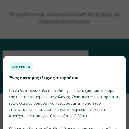
Τα προϊόντα της Gelkamine24.de® θα τα βρεις σε
διάφορα καταστήματα.
ΑΠΌΡΡΗΤΟ
ΑΝΑΖΉΤΗΣΗ
Ένας σύντομος έλεγχος απορρήτου
Για να λειτουργεί καλά η locabee για εσένα, χρησιμοποιούμε
cookies και παρόμοιες τεχνολογίες. Ορισμένα είναι απαραίτητα,
Λυπούμαστε, δεν μπορούμε να βρούμε το Gelkamine24.de
ενώ άλλα μας βοηθούν να κατανοούμε τη χρήση του
ιστότοπου, να εμφανίζουμε σχετικό περιεχόμενο και να
αυτή τη στιγμή. Αν γνωρίζετε πού μπορείτε να βρείτε το
παρέχουμε λειτουργίες όπως χάρτες ή βίντεο.
Gelkamine24.de, θα χαρούμε πολύ αν μας ενημερώσετε.
Κάνοντας κλικ στην «Αποδοχή όλων», συμφωνείς με αυτές τις