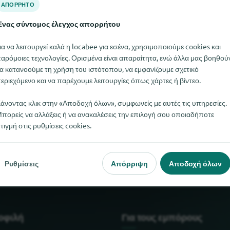
ΑΠΌΡΡΗΤΟ
νας σύντομος έλεγχος απορρήτου
ια να λειτουργεί καλά η locabee για εσένα, χρησιμοποιούμε cookies και
αρόμοιες τεχνολογίες. Ορισμένα είναι απαραίτητα, ενώ άλλα μας βοηθού
α κατανοούμε τη χρήση του ιστότοπου, να εμφανίζουμε σχετικό
εριεχόμενο και να παρέχουμε λειτουργίες όπως χάρτες ή βίντεο.
άνοντας κλικ στην «Αποδοχή όλων», συμφωνείς με αυτές τις υπηρεσίες.
πορείς να αλλάξεις ή να ανακαλέσεις την επιλογή σου οποιαδήποτε
τιγμή στις ρυθμίσεις cookies.
cher αυτή τη στιγμή. Αν γνωρίζετε πού μπορείτε να βρείτε το Kä
Ρυθμίσεις
Απόρριψη
Αποδοχή όλων
μοφιλή
Για τους εμπόρους