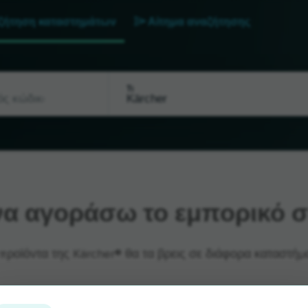
ζήτηση καταστημάτων
Αίτημα αναζήτησης
Τι
α αγοράσω το εμπορικό σ
προϊόντα της Kärcher® θα τα βρεις σε διάφορα καταστήμ