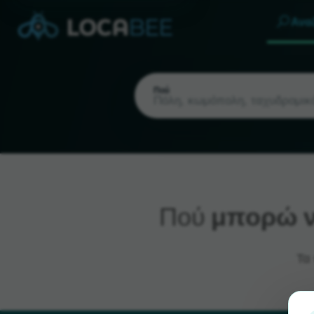
Ανα
Πού
Πού
μπορώ ν
Τρέχουσα τοποθεσία
Τα 