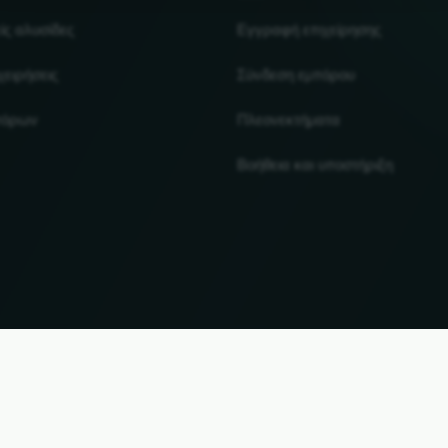
ίς αλυσίδες
Εγγραφή επιχείρησης
χειρήσεις
Σύνδεση εμπόρου
πόρων
Πλεονεκτήματα
Βοήθεια και υποστήριξη
UP
αι τα εμπορικά σήματα αποτελούν ιδιοκτησία των αντίστοιχων κατόχων τους. Όλες οι πληροφ