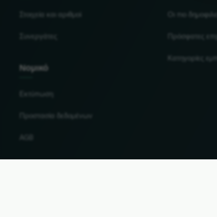
Στοιχεία και αριθμοί
Οι πιο δημοφιλε
Συνεργάτες
Πρόσφατες επι
Κατηγορίες εμ
Νομικό
Εκτύπωση
Προστασία δεδομένων
AGB
Αλλαγή χώρας και γλώσσας
© 2026, Wogibtswas / Locabee. Όλες οι επωνυμίες κ