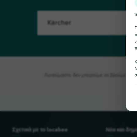
Έ
Γ
π
ν
π
Κ
Μ
σ
Λυπούμαστε, δεν μπορούμε να βρούμε το Kär
Σχετικά με το locabee
Νέα και δη