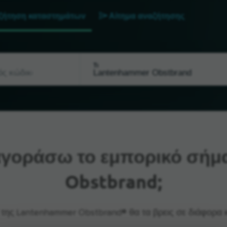
ζήτηση καταστημάτων
Αίτημα αναζήτησης
Τι
γοράσω το εμπορικό σήμ
Obstbrand;
 της Lantenhammer Obstbrand® θα τα βρεις σε διάφορα 