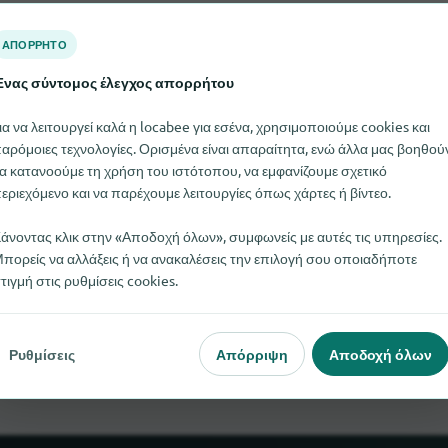
ΑΠΌΡΡΗΤΟ
νας σύντομος έλεγχος απορρήτου
ια να λειτουργεί καλά η locabee για εσένα, χρησιμοποιούμε cookies και
αρόμοιες τεχνολογίες. Ορισμένα είναι απαραίτητα, ενώ άλλα μας βοηθού
α κατανοούμε τη χρήση του ιστότοπου, να εμφανίζουμε σχετικό
εριεχόμενο και να παρέχουμε λειτουργίες όπως χάρτες ή βίντεο.
άνοντας κλικ στην «Αποδοχή όλων», συμφωνείς με αυτές τις υπηρεσίες.
πορείς να αλλάξεις ή να ανακαλέσεις την επιλογή σου οποιαδήποτε
τιγμή στις ρυθμίσεις cookies.
tenhammer Obstbrand αυτή τη στιγμή. Αν γνωρίζετε πού μπορεί
χαρούμε πολύ αν μας ενημερώσετε.
Ρυθμίσεις
Απόρριψη
Αποδοχή όλων