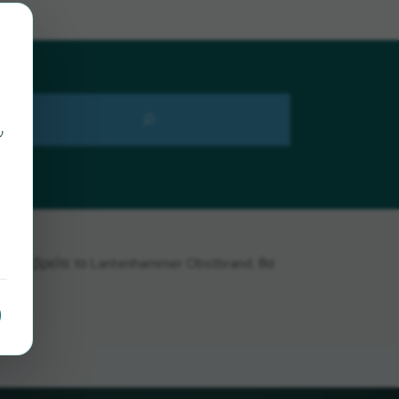
ν
τε να βρείτε το Lantenhammer Obstbrand, θα