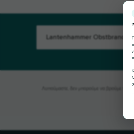
Έ
Γ
π
ν
π
Κ
Μ
σ
Λυπούμαστε, δεν μπορούμε να βρούμε το Lan