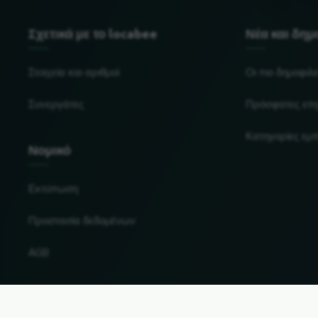
Σχετικά με το locabee
Νέα και δη
Στοιχεία και αριθμοί
Οι πιο δημοφιλε
Συνεργάτες
Πρόσφατες επι
Κατηγορίες εμ
Νομικό
Εκτύπωση
Προστασία δεδομένων
AGB