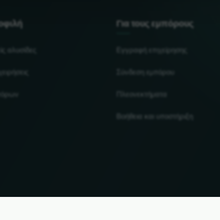
μοφιλή
Για τους εμπόρους
ίς αλυσίδες
Εγγραφή επιχείρησης
χειρήσεις
Σύνδεση εμπόρου
πόρων
Πλεονεκτήματα
Βοήθεια και υποστήριξη