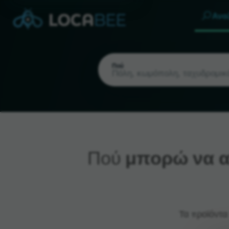
Ανα
Πού
Πού
μπορώ να α
Τρέχουσα τοποθεσία
Τα προϊόντα