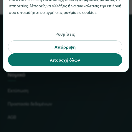
υπηρεσίες. Μπορείς να αλλάξεις ή να ανακαλέσεις την επιλογή
σου οποιαδήποτε στιγμή στις ρυθμίσεις cookies.
Σχετικά με το locabee
Ρυθμίσεις
Στοιχεία και αριθμοί
Απόρριψη
Συνεργάτες
Αποδοχή όλων
Νομικό
Εκτύπωση
Προστασία δεδομένων
AGB