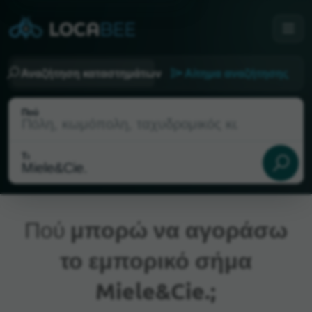
Αναζήτηση καταστημάτων
Αίτημα αναζήτησης
Πού
Τι
Πού
μπορώ να αγοράσω
το εμπορικό σήμα
Τρέχουσα τοποθεσία
Miele&Cie.;