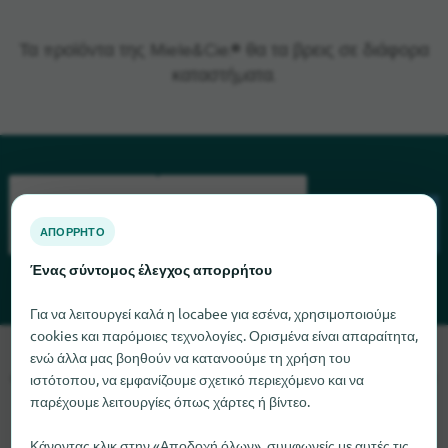
Τα προϊόντα της Miele&Cie.® θα τα βρεις σε διάφορα
καταστήματα.
ΑΠΌΡΡΗΤΟ
ΑΝΑΖΉΤΗΣΗ
Ένας σύντομος έλεγχος απορρήτου
Για να λειτουργεί καλά η locabee για εσένα, χρησιμοποιούμε
cookies και παρόμοιες τεχνολογίες. Ορισμένα είναι απαραίτητα,
Λυπούμαστε, δεν μπορούμε να βρούμε το Miele&Cie. αυτή τη
ενώ άλλα μας βοηθούν να κατανοούμε τη χρήση του
στιγμή. Αν γνωρίζετε πού μπορείτε να βρείτε το Miele&Cie., θα
ιστότοπου, να εμφανίζουμε σχετικό περιεχόμενο και να
παρέχουμε λειτουργίες όπως χάρτες ή βίντεο.
χαρούμε πολύ αν μας ενημερώσετε.
Κάνοντας κλικ στην «Αποδοχή όλων», συμφωνείς με αυτές τις