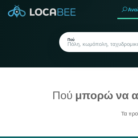
Ανα
Πού
Πού
μπορώ να α
Τρέχουσα τοποθεσία
Τα προ