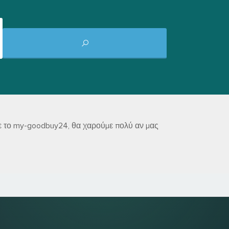
τε το my-goodbuy24, θα χαρούμε πολύ αν μας