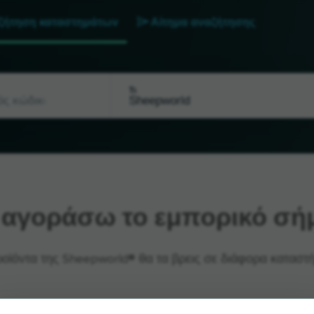
ζήτηση καταστημάτων
Αίτημα αναζήτησης
Τι
αγοράσω το εμπορικό σήμ
ροϊόντα της Sheepworld® θα τα βρεις σε διάφορα καταστή