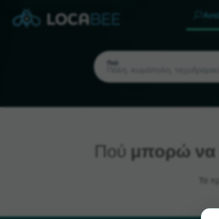
Ανα
Πού
Πού
μπορώ να 
Τρέχουσα τοποθεσία
Τα π