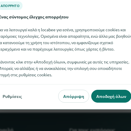
ΑΠΌΡΡΗΤΟ
νας σύντομος έλεγχος απορρήτου
ια να λειτουργεί καλά η locabee για εσένα, χρησιμοποιούμε cookies και
αρόμοιες τεχνολογίες. Ορισμένα είναι απαραίτητα, ενώ άλλα μας βοηθού
α κατανοούμε τη χρήση του ιστότοπου, να εμφανίζουμε σχετικό
εριεχόμενο και να παρέχουμε λειτουργίες όπως χάρτες ή βίντεο.
άνοντας κλικ στην «Αποδοχή όλων», συμφωνείς με αυτές τις υπηρεσίες.
πορείς να αλλάξεις ή να ανακαλέσεις την επιλογή σου οποιαδήποτε
Sheepworld αυτή τη στιγμή. Αν γνωρίζετε πού μπορείτε να βρείτ
τιγμή στις ρυθμίσεις cookies.
ενημερώσετε.
Ρυθμίσεις
Απόρριψη
Αποδοχή όλων
μοφιλή
Για τους εμπόρους