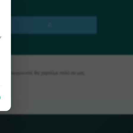
ν
ε το Sheepworld, θα χαρούμε πολύ αν μας