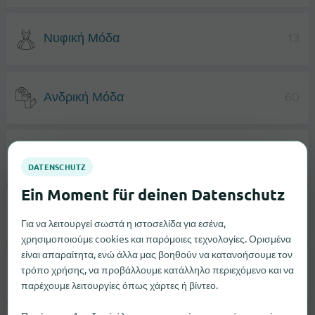
Νυφική Μόδα
13
Ανδρική Μόδα
60
Γυναικεία Μόδα
64
Μόδα Μητρότητας
22
Για να λειτουργεί σωστά η ιστοσελίδα για εσένα,
χρησιμοποιούμε cookies και παρόμοιες τεχνολογίες. Ορισμένα
είναι απαραίτητα, ενώ άλλα μας βοηθούν να κατανοήσουμε τον
τρόπο χρήσης, να προβάλλουμε κατάλληλο περιεχόμενο και να
Παπούτσια
49
παρέχουμε λειτουργίες όπως χάρτες ή βίντεο.