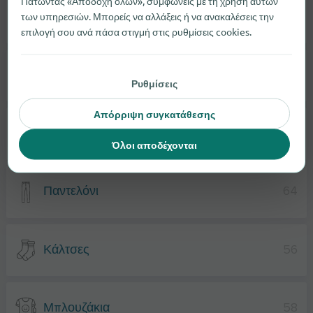
Πατώντας «Αποδοχή όλων», συμφωνείς με τη χρήση αυτών
των υπηρεσιών. Μπορείς να αλλάξεις ή να ανακαλέσεις την
Μαγιό
56
επιλογή σου ανά πάσα στιγμή στις ρυθμίσεις cookies.
Μπουφάν
32
Ρυθμίσεις
Απόρριψη συγκατάθεσης
Μπουρνούζια
21
Όλοι αποδέχονται
Παντελόνι
64
Κάλτσες
56
Μπλουζάκια
58