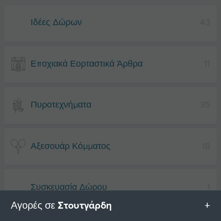
Ιδέες Δώρων
43
Εποχιακά Εορταστικά Άρθρα
11
Πυροτεχνήματα
35
Αξεσουάρ Κόμματος
18
Συσκευασία Δώρου
1
Στουτγάρδη
Αγορές σε