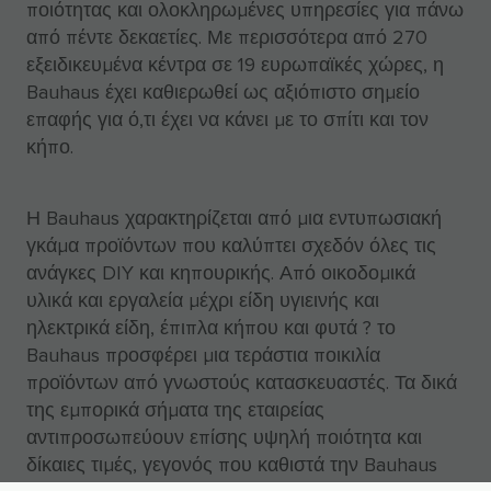
ποιότητας και ολοκληρωμένες υπηρεσίες για πάνω
από πέντε δεκαετίες. Με περισσότερα από 270
εξειδικευμένα κέντρα σε 19 ευρωπαϊκές χώρες, η
Bauhaus έχει καθιερωθεί ως αξιόπιστο σημείο
επαφής για ό,τι έχει να κάνει με το σπίτι και τον
κήπο.
Η Bauhaus χαρακτηρίζεται από μια εντυπωσιακή
γκάμα προϊόντων που καλύπτει σχεδόν όλες τις
ανάγκες DIY και κηπουρικής. Από οικοδομικά
υλικά και εργαλεία μέχρι είδη υγιεινής και
ηλεκτρικά είδη, έπιπλα κήπου και φυτά ? το
Bauhaus προσφέρει μια τεράστια ποικιλία
προϊόντων από γνωστούς κατασκευαστές. Τα δικά
της εμπορικά σήματα της εταιρείας
αντιπροσωπεύουν επίσης υψηλή ποιότητα και
δίκαιες τιμές, γεγονός που καθιστά την Bauhaus